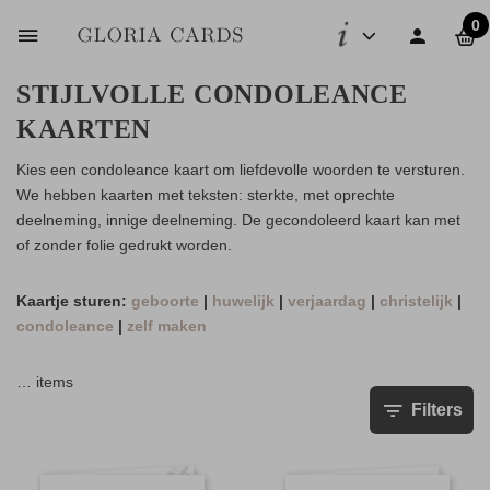
0
STIJLVOLLE CONDOLEANCE
KAARTEN
Kies een condoleance kaart om liefdevolle woorden te versturen.
We hebben kaarten met teksten: sterkte, met oprechte
deelneming, innige deelneming. De gecondoleerd kaart kan met
of zonder folie gedrukt worden.
Kaartje sturen:
geboorte
|
huwelijk
|
verjaardag
|
christelijk
|
condoleance
|
zelf maken
…
items
Filters