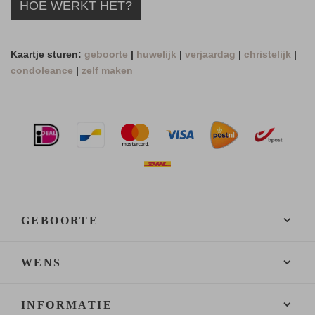
HOE WERKT HET?
Kaartje sturen:
geboorte
|
huwelijk
|
verjaardag
|
christelijk
|
condoleance
|
zelf maken
GEBOORTE
WENS
INFORMATIE