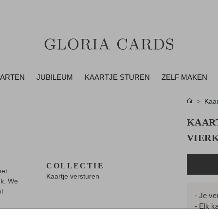
AARTEN
JUBILEUM
KAARTJE STUREN
ZELF MAKEN
Kaar
KAART
VIER
COLLECTIE
het
Kaartje versturen
nk. We
l
- Je ver
- Elk k
- Folie 