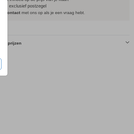
ijs is exclusief postzegel
em
contact
met ons op als je een vraag hebt.
en prijzen