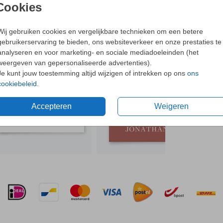
Cookies
- De pr
Ne
Wij gebruiken cookies en vergelijkbare technieken om een betere
gebruikerservaring te bieden, ons websiteverkeer en onze prestaties te
N OOK LEUK
analyseren en voor marketing- en sociale mediadoeleinden (het
weergeven van gepersonaliseerde advertenties).
edrukt.
Formaten 
Je kunt jouw toestemming altijd wijzigen of intrekken op ons
ons
n.
cookiebeleid
.
Accepteren
Weigeren