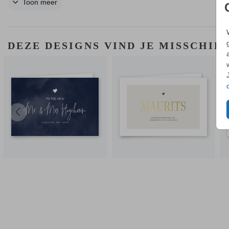
Toon meer
HOE WERKT HET?
- Maak in de editor een mooi ontwerp van dit kaartje.
- Bestel direct het kaartje.
- Wij versturen de kaart naar het opgegeven adres.
DEZE DESIGNS VIND JE MISSCHIE
HANDIG OM TE WETEN
- Het adres van de ontvanger wordt op de achterkant van de kaart g
- Het is mogelijk om op elke kaart folie toe te voegen of te verwijdere
EEN VRAAG?
Hier vind je waarschijnlijk
het antwoord.
Niet gevonden? Neem
contact
met ons op. We helpen je graag.