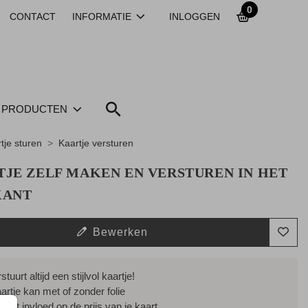
0
CONTACT
INFORMATIE
INLOGGEN
PRODUCTEN
tje sturen
Kaartje versturen
JE ZELF MAKEN EN VERSTUREN IN HET
KANT
Bewerken
stuurt altijd een stijlvol kaartje!
aartje kan met of zonder folie
heeft invloed op de prijs van je kaart