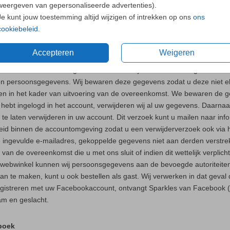
weergeven van gepersonaliseerde advertenties).
Je kunt jouw toestemming altijd wijzigen of intrekken op ons
ons
treren voor een account
cookiebeleid
.
alde functionaliteiten van onze webwinkel (zoals het opslaan van favor
Accepteren
Weigeren
n eerdere bestellingen en het opslaan van adresgegevens van ontvanger
en account aan. Na registratie bewaren wij via het door u ingevulde 
 persoonsgegevens. Wij bewaren deze gegevens zodat u deze niet elke
en in het kader van uitvoering van de overeenkomst. We bewaren de gege
 hebt ingelogd in het account, verwijderen wij al uw gegevens. Daarn
te laten verwijderen in uw account. Dit verzoek kunt u mailen naar in
eid binnen de accountomgeving zodat u een verwijderverzoek ook via het
ie ingevulde e-mailadres, gekoppelde gegevens niet aan derden verstrekk
g van de overeenkomst die u met ons sluit of indien dit wettelijk verplic
webwinkel kunnen wij persoonsgegevens aan de bevoegde autoriteiten 
an te maken, kunt u ook bestellen als gast. Wij verwerken in dat geva
registreren met uw Facebookaccount, ontvangt Sparkles van Facebook 
m en geslacht.
boek