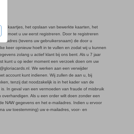
iete kaartjes, het opslaan van bewerkte kaarten, het
s) moet u uw eerst registreren. Door te registreren
e-mailadres (tevens uw gebruikersnaam) de door u
 keer opnieuw hoeft in te vullen en zodat wij u kunnen
vens zolang u actief klant bij ons bent. Als u 7 jaar
aast kunt u op ieder moment een verzoek doen om uw
fo@gloriacards.nl. We werken aan een verwijder
 account kunt indienen. Wij zullen de aan u, bij
en, tenzij dat noodzakelijk is in het kader van de
ht is. In geval van een vermoeden van fraude of misbruik
overhandigen. Als u een order wilt doen zonder een
l de NAW gegevens en het e-mailadres. Indien u ervoor
(na uw toestemming) uw e-mailadres, voor- en