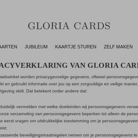
AARTEN
JUBILEUM
KAARTJE STUREN
ZELF MAKEN
VACYVERKLARING VAN GLORIA CAR
webwinkel worden privacygevoelige gegevens, oftewel persoonsgegeven
kt en gebruikt informatie over jou op een zorgvuldige en veilige manie
tgeving stelt. Dat betekent onder andere dat:
 duidelijk vermelden met welke doeleinden wij persoonsgegevens verwer
 onze verzameling van persoonsgegevens beperken tot alleen de persoo
 je eerst vragen om uitdrukkelijke toestemming om je persoonsgegevens
eist;
 passende beveiligingsmaatregelen nemen om je persoonsgegevens te b