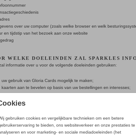
lefoonnummer
nsactiegeschiedenis
adres
evens over uw computer (zoals welke browser en welk besturingssyst
r en tijdstip van het bezoek aan onze website
kgedrag
OR WELKE DOELEINDEN ZAL SPARKLES INF
zal informatie over u voor de volgende doeleinden gebruiken:
uw gebruik van Gloria Cards mogelijk te maken;
kaarten aan te bevelen op basis van uw bestellingen en interesses;
u persoonlijke aanbiedingen te doen die interessant voor u zouden ku
geanonimiseerde statistische gegevens op te stellen;
Cookies
Gloria Cards te beveiligen, aan te passen en te verbeteren;
informatie over u te verstrekken aan derden en/of derden toegang te g
Wij gebruiken cookies en vergelijkbare technieken om een betere
stemming hebt gegeven of op basis van wet- en/of regelgeving.
gebruikerservaring te bieden, ons websiteverkeer en onze prestaties te
analyseren en voor marketing- en sociale mediadoeleinden (het
 verwerken we uw persoonsgegevens op deze manieren, voor de volge