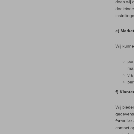
doen wij 
doeleinde
instellin
e) Marke
Wij kunne
per
mar
via
per
f) Klante
Wij biede
gegevens 
formulier
contact o