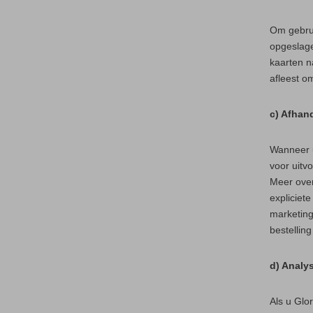
Om gebru
opgeslage
kaarten n
afleest o
c) Afhan
Wanneer u
voor uitv
Meer over
expliciet
marketing
bestelling
d) Analy
Als u Glo