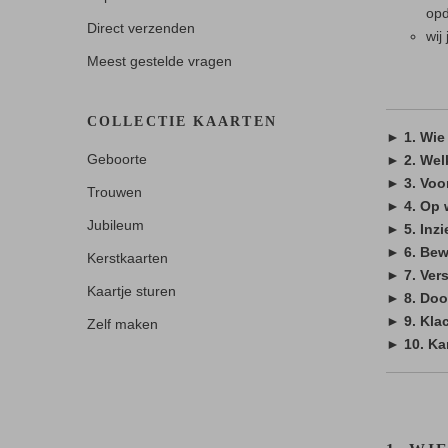
opd
Direct verzenden
wij
Meest gestelde vragen
COLLECTIE KAARTEN
► 1. Wie
Geboorte
► 2. Wel
► 3. Voo
Trouwen
► 4. Op 
Jubileum
► 5. Inz
► 6. Bew
Kerstkaarten
► 7. Ver
Kaartje sturen
► 8. Doo
► 9. Kla
Zelf maken
► 10. Ka