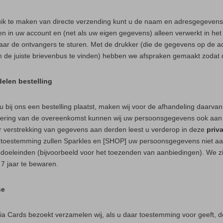
ik te maken van directe verzending kunt u de naam en adresgegeven
n in uw account en (net als uw eigen gegevens) alleen verwerkt in he
aar de ontvangers te sturen. Met de drukker (die de gegevens op de ad
m de juiste brievenbus te vinden) hebben we afspraken gemaakt zodat 
delen bestelling
 bij ons een bestelling plaatst, maken wij voor de afhandeling daarva
oering van de overeenkomst kunnen wij uw persoonsgegevens ook aan de
 verstrekking van gegevens aan derden leest u verderop in deze
priv
e toestemming zullen Sparkles en [SHOP] uw persoonsgegevens niet aan 
doeleinden (bijvoorbeeld voor het toezenden van aanbiedingen). We zij
 7 jaar te bewaren.
se
ria Cards bezoekt verzamelen wij, als u daar toestemming voor geeft, 