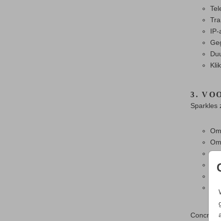
Te
Tra
IP-
Geg
Duu
Kli
3. VO
Sparkles 
Om 
Om 
Om 
Om 
Om 
Om 
toe
Concreet