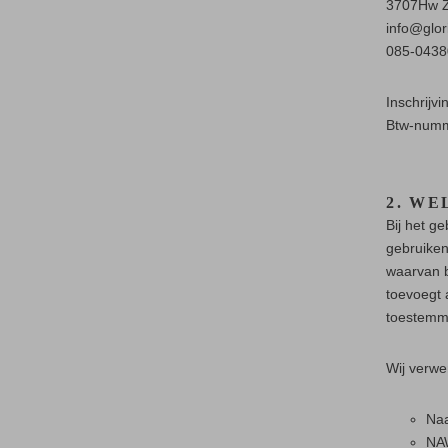
3707Hw Z
info@glor
085-04380
Inschrij
Btw-num
2. W
Bij het g
gebruiken
waarvan b
toevoegt 
toestemm
Wij verwe
Na
NA