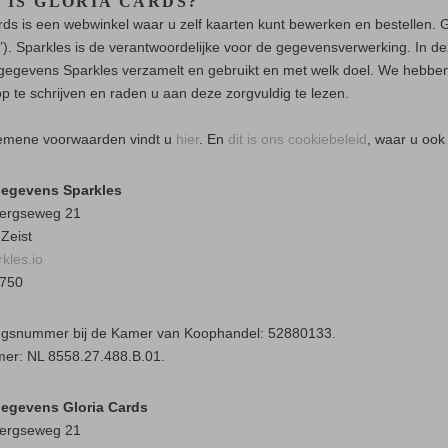
E IS GLORIA CARDS?
rds is een webwinkel waar u zelf kaarten kunt bewerken en bestellen. Gl
”). Sparkles is de verantwoordelijke voor de gegevensverwerking. In dez
egevens Sparkles verzamelt en gebruikt en met welk doel. We hebben o
op te schrijven en raden u aan deze zorgvuldig te lezen.
emene voorwaarden vindt u
hier
. En
dit is ons cookiebeleid
, waar u ook
egevens Sparkles
ergseweg 21
Zeist
kles.io
750
ingsnummer bij de Kamer van Koophandel: 52880133.
er: NL 8558.27.488.B.01.
gegevens
Gloria Cards
ergseweg 21