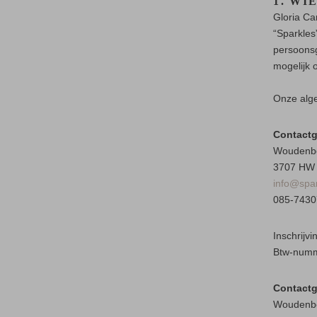
1. WI
Gloria Ca
“Sparkles
persoonsg
mogelijk 
Onze alg
Contactg
Woudenb
3707 HW 
info@spar
085-7430
Inschrijv
Btw-numm
Contact
Woudenb