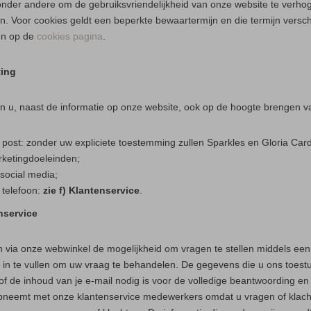
onder andere om de gebruiksvriendelijkheid van onze website te verho
n. Voor cookies geldt een beperkte bewaartermijn en die termijn versch
gen op de
cookies pagina
.
ting
n u, naast de informatie op onze website, ook op de hoogte brengen 
 post: zonder uw expliciete toestemming zullen Sparkles en Gloria Ca
ketingdoeleinden;
 social media;
 telefoon:
zie f) Klantenservice
.
nservice
n via onze webwinkel de mogelijkheid om vragen te stellen middels een 
in te vullen om uw vraag te behandelen. De gegevens die u ons toest
 of de inhoud van je e-mail nodig is voor de volledige beantwoording en 
pneemt met onze klantenservice medewerkers omdat u vragen of klacht