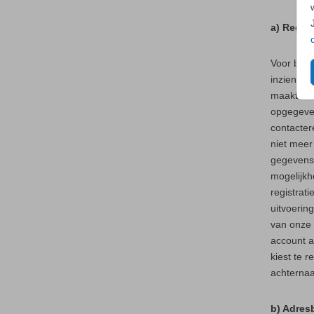
a) Regis
Voor bepa
inzien va
maakt u e
opgegeven
contacter
niet meer
gegevens 
mogelijkh
registrat
uitvoerin
van onze 
account a
kiest te 
achternaa
b) Adres