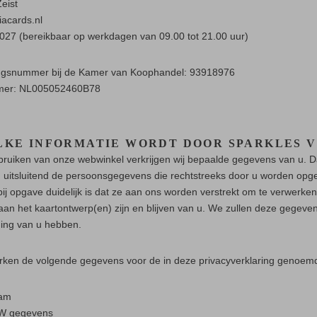
eist
iacards.nl
27 (bereikbaar op werkdagen van 09.00 tot 21.00 uur)
vingsnummer bij de Kamer van Koophandel:
93918976
mer: NL005052460B78
ELKE INFORMATIE WORDT DOOR SPARKLES 
ebruiken van onze webwinkel verkrijgen wij bepaalde gegevens van u.
 uitsluitend de persoonsgegevens die rechtstreeks door u worden opge
ij opgave duidelijk is dat ze aan ons worden verstrekt om te verwerken
aan het kaartontwerp(en) zijn en blijven van u. We zullen deze gegevens
ing van u hebben.
rken de volgende gegevens voor de in deze privacyverklaring genoem
am
W gegevens