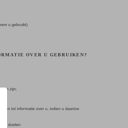
eem u gebruikt)
ORMATIE OVER U GEBRUIKEN?
nnen zijn;
even tot informatie over u, indien u daartoe
nde doelen: