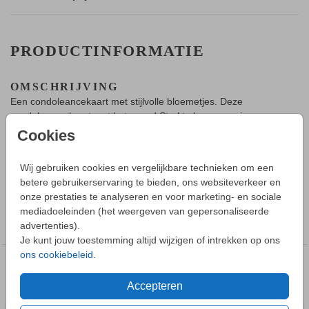
PRODUCTINFORMATIE
OMSCHRIJVING
Een condoleancekaart met stijlvolle bloemetjes. Deze
condoleance kaart met het woord Sterkte kan naar eigen
wens aangepast worden in de kaartopmaker.
Cookies
HOE WERKT HET?
Wij gebruiken cookies en vergelijkbare technieken om een
Toon meer
- Maak in de editor een mooi ontwerp van dit kaartje.
betere gebruikerservaring te bieden, ons websiteverkeer en
- Sla deze op in je account of bestel direct je kaartje.
onze prestaties te analyseren en voor marketing- en sociale
- Wij versturen de kaart naar het opgegeven adres.
COLLECTIE
mediadoeleinden (het weergeven van gepersonaliseerde
advertenties).
Kaartje versturen
HANDIG OM TE WETEN
Je kunt jouw toestemming altijd wijzigen of intrekken op ons
- Het adres van de ontvanger wordt op de achterkant van de
ons cookiebeleid
.
kaart gedrukt.
DEZE DESIGNS VIND JE
- Het is mogelijk om op elk kaart folie toe te voegen of te
MISSCHIEN OOK LEUK
Accepteren
verwijderen.