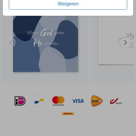
Weigeren
EEN VRAAG?
Hier vind je waarschijnlijk
het antwoord.
Niet gevonden? Neem
contact
met ons op. We helpen je
graag.