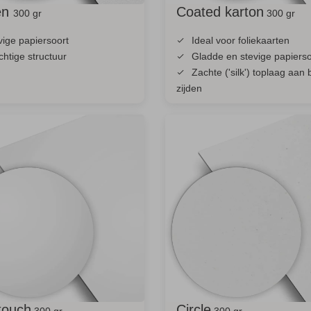
en
Coated karton
300 gr
300 gr
vige papiersoort
Ideal voor foliekaarten
chtige structuur
Gladde en stevige papierso
Zachte ('silk') toplaag aan 
zijden
touch
Circle
300 gr
300 gr