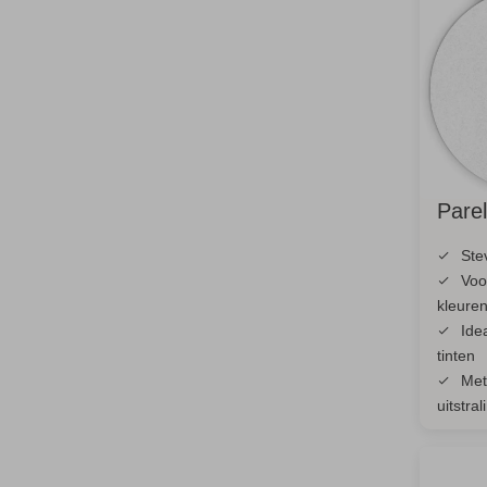
Pare
Ste
Voo
kleure
Ide
tinten
Met
uitstral