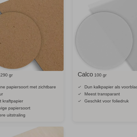
Calco
290 gr
100 gr
ine papiersoort met zichtbare
Dun kalkpapier als voorbla
ur
Meest transparant
t kraftpapier
Geschikt voor foliedruk
vige papiersoort
re uitstraling