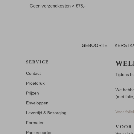
Geen verzendkosten > €75,-
GEBOORTE
KERSTK
WEL
SERVICE
Contact
Tijdens he
Proefdruk
We hebben
Prijzen
(met folie
Enveloppen
Voor foli
Levertijd & Bezorging
Formaten
VOOR
Papiersoorten
Voor de k