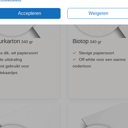
Accepteren
Weigeren
urkarton
Biotop
340 gr
340 gr
ra dik, wit papiersoort
Stevige papiersoort
e uitstraling
Off-white voor een warme
st gebruikt voor
ondertoon
tekaartjes