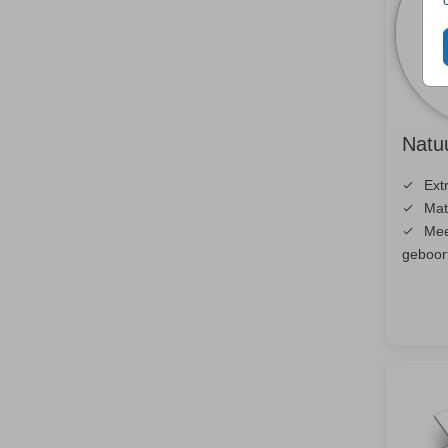
Natu
Ext
Matt
Mee
geboor