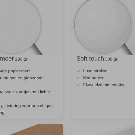
lmoer
Soft touch
290 gr
300 gr
vige papiersoort
Luxe straling
r intense en glanzende
Mat papier
n
Fluweelzachte coating
aal voor kaartjes met lichte
 glinstering voor een chique
ing