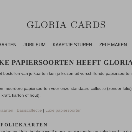
AARTEN
JUBILEUM
KAARTJE STUREN
ZELF MAKEN
KE PAPIERSOORTEN HEEFT GLORIA
t bestellen van je kaarten kun je kiezen uit verschillende papiersoorten
 meerdere papiersoorten voor onze standaard collectie (zonder folie)
, kraft, karton of hout).
ekaarten
|
Basiscollectie
|
Luxe papiersoorten
 FOLIEKAARTEN
aarten met folie hebben we 3 mooie papiersoorten geselecteerd. In de p