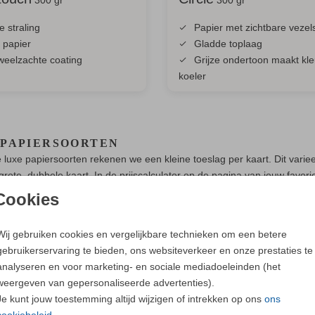
e straling
Papier met zichtbare vezel
 papier
Gladde toplaag
weelzachte coating
Grijze ondertoon maakt kl
koeler
 PAPIERSOORTEN
 luxe papiersoorten rekenen we een kleine toeslag per kaart. Dit variee
rote, dubbele kaart. In de prijscalculator op de pagina van jouw favorie
n.
Cookies
Wij gebruiken cookies en vergelijkbare technieken om een betere
gebruikerservaring te bieden, ons websiteverkeer en onze prestaties te
analyseren en voor marketing- en sociale mediadoeleinden (het
weergeven van gepersonaliseerde advertenties).
Je kunt jouw toestemming altijd wijzigen of intrekken op ons
ons
cookiebeleid
.