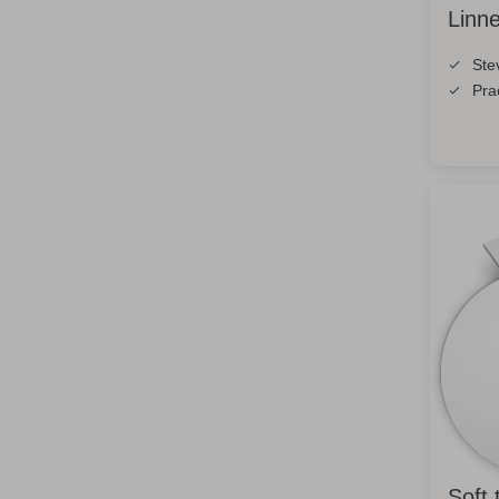
Linn
Ste
Pra
Soft 