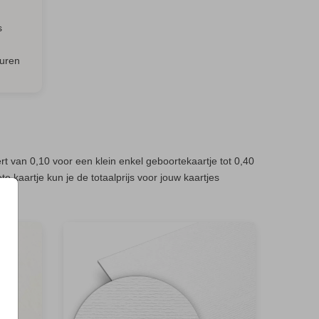
s
euren
rt van 0,10 voor een klein enkel geboortekaartje tot 0,40
te kaartje kun je de totaalprijs voor jouw kaartjes