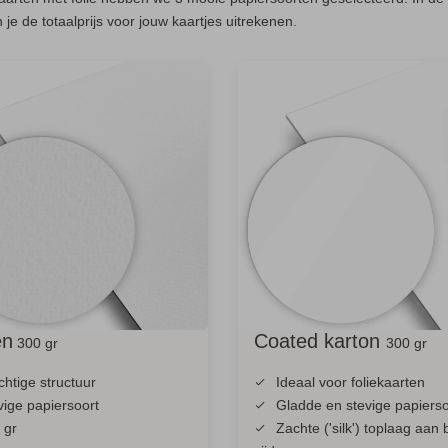
 je de totaalprijs voor jouw kaartjes uitrekenen.
en
Coated karton
300 gr
300 gr
chtige structuur
Ideaal voor foliekaarten
vige papiersoort
Gladde en stevige papierso
 gr
Zachte ('silk') toplaag aan 