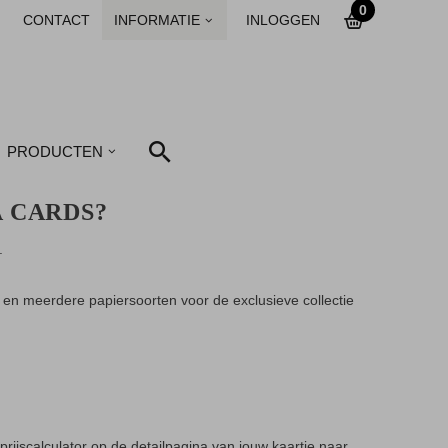
0
CONTACT
INFORMATIE
INLOGGEN
PRODUCTEN
 CARDS?
.
 en meerdere papiersoorten voor de exclusieve collectie
rijscalculator op de detailpagina van jouw kaartje naar