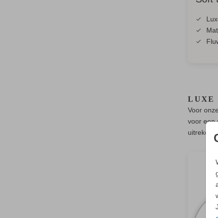
Lux
Mat
Flu
LUXE
Voor onze
voor een g
uitrekene