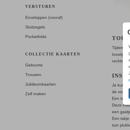
VERSTUREN
Enveloppen (vooraf)
Sluitzegels
Pocketfolds
TOUW
Tijdens h
COLLECTIE KAARTEN
touwtjes.
rechtstre
Geboorte
Trouwen
INSP
Jubileumkaarten
Je kunt e
de vouw v
Zelf maken
Een touwt
Deze maak
een gaatj
Een takje
tuin plukk