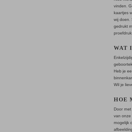
vinden. G
kaartjes 
wij doen.
gedrukt m
proefdruk
WAT 
Enkelzijd
geboortek
Heb je ee
binnenkan
Wil je lie
HOE 
Door met 
van onze 
mogelijk 
afbeeldin