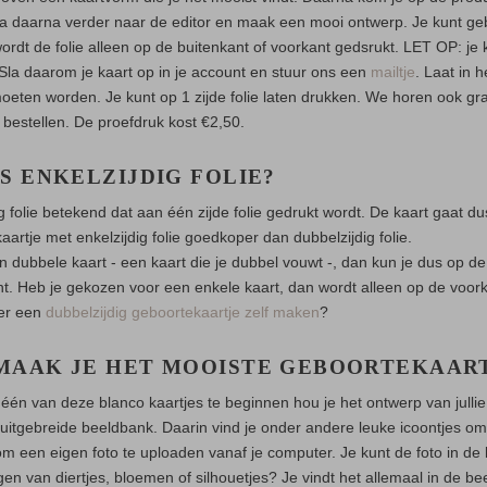
a daarna verder naar de editor en maak een mooi ontwerp. Je kunt g
wordt de folie alleen op de buitenkant of voorkant gedsrukt. LET OP: je 
 Sla daarom je kaart op in je account en stuur ons een
mailtje
. Laat in 
oeten worden. Je kunt op 1 zijde folie laten drukken. We horen ook gra
 bestellen. De proefdruk kost €2,50.
IS ENKELZIJDIG FOLIE?
ig folie betekend dat aan één zijde folie gedrukt wordt. De kaart gaat 
aartje met enkelzijdig folie goedkoper dan dubbelzijdig folie.
n dubbele kaart - een kaart die je dubbel vouwt -, dan kun je dus op de
t. Heb je gekozen voor een enkele kaart, dan wordt alleen op de voorka
ver een
dubbelzijdig geboortekaartje zelf maken
?
MAAK JE HET MOOISTE GEBOORTEKAAR
één van deze blanco kaartjes te beginnen hou je het ontwerp van julli
uitgebreide beeldbank. Daarin vind je onder andere leuke icoontjes om 
om een eigen foto te uploaden vanaf je computer. Je kunt de foto in de
gen van diertjes, bloemen of silhouetjes? Je vindt het allemaal in de b