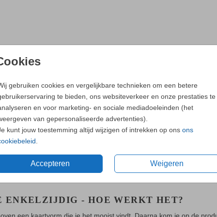
Cookies
Wij gebruiken cookies en vergelijkbare technieken om een betere
gebruikerservaring te bieden, ons websiteverkeer en onze prestaties te
analyseren en voor marketing- en sociale mediadoeleinden (het
weergeven van gepersonaliseerde advertenties).
Je kunt jouw toestemming altijd wijzigen of intrekken op ons
ons
cookiebeleid
.
Accepteren
Weigeren
E ENKELZIJDIG - HOE WERKT HET?
boven een kaartvorm die je het mooist vindt. Daarna kom je op de produ