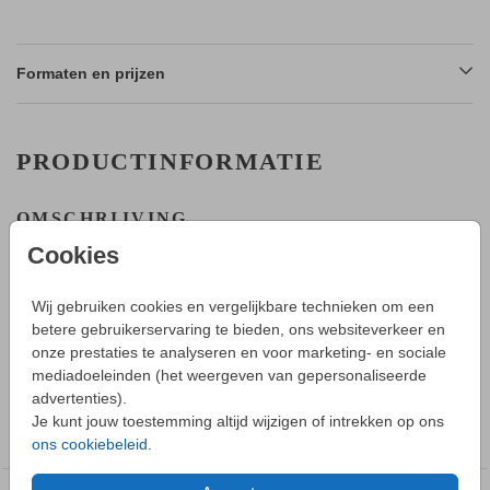
Formaten en prijzen
PRODUCTINFORMATIE
OMSCHRIJVING
Maak zelf het mooiste staande enkele geboortekaartje met
Cookies
folie. Op de voorkant kan folie gedrukt worden. Kies uit
verschillende kleuren folie die een chique uitstraling hebben.
Wij gebruiken cookies en vergelijkbare technieken om een
betere gebruikerservaring te bieden, ons websiteverkeer en
HOE WERKT HET?
onze prestaties te analyseren en voor marketing- en sociale
Toon meer
- Ga naar de editor en maak een eigen ontwerp waarbij je
mediadoeleinden (het weergeven van gepersonaliseerde
gebruik kunt maken van onze beeldbank. Je kunt eenvoudig
advertenties).
switchen tussen foliekleuren.
COLLECTIE
Je kunt jouw toestemming altijd wijzigen of intrekken op ons
- Sla het kaartje op in je eigen account en stuur ons een
Kaartjes folie enkelzijdig zelf maken
ons cookiebeleid
.
mailtje om alle teksten en afbeeldingen die een folie moeten
krijgen aan te passen.