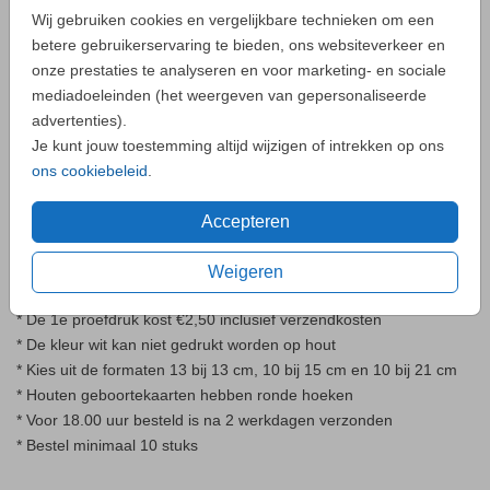
hout kan om technische redenen geen wit gedrukt worden. Je
Wij gebruiken cookies en vergelijkbare technieken om een
kunt het houten babykaartje opslaan in je account en een
betere gebruikerservaring te bieden, ons websiteverkeer en
proefdruk
bestellen. De houten kaartjes zijn licht van gewicht.
onze prestaties te analyseren en voor marketing- en sociale
Weeg altijd jouw proefdruk en de envelop. De
enveloppen
kun je
mediadoeleinden (het weergeven van gepersonaliseerde
vooraf bestellen.
advertenties).
Is jullie kindje geboren? Bestel dan jullie unieke houten
Je kunt jouw toestemming altijd wijzigen of intrekken op ons
geboortekaartjes.
ons cookiebeleid
.
GEBOORTEKAARTJES OP HOUT -
Accepteren
GOED OM TE WETEN
* Elk geboortekaartje kan op hout gedrukt worden (neem
Weigeren
daarvoor
contact
met ons op)
* De 1e proefdruk kost €2,50 inclusief verzendkosten
* De kleur wit kan niet gedrukt worden op hout
* Kies uit de formaten 13 bij 13 cm, 10 bij 15 cm en 10 bij 21 cm
* Houten geboortekaarten hebben ronde hoeken
* Voor 18.00 uur besteld is na 2 werkdagen verzonden
* Bestel minimaal 10 stuks