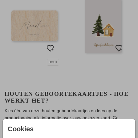
HOUT
HOUTEN GEBOORTEKAARTJES - HOE
WERKT HET?
Kies één van deze houten geboortekaartjes en lees op de
productpagina alle informatie over jouw gekozen kaart. Ga
daarna naar de kaartopmaker en maak een mooi ontwerp. Let op
Cookies
dat je niet de kleur wit kun gebruiken. Op geboortekaarten van