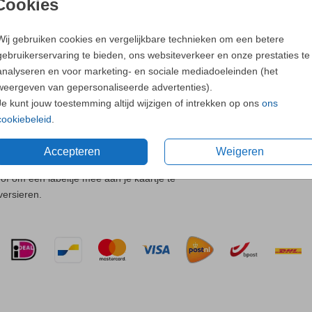
Cookies
Neem
contac
Wij gebruiken cookies en vergelijkbare technieken om een betere
gebruikerservaring te bieden, ons websiteverkeer en onze prestaties te
analyseren en voor marketing- en sociale mediadoeleinden (het
weergeven van gepersonaliseerde advertenties).
Je kunt jouw toestemming altijd wijzigen of intrekken op ons
ons
cookiebeleid
.
Accepteren
Weigeren
Prijs:
€ 3,2
of om een labeltje mee aan je kaartje te
versieren.