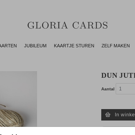
AARTEN
JUBILEUM
KAARTJE STUREN
ZELF MAKEN
DUN JU
Aantal
In wink
- Zo maak je al