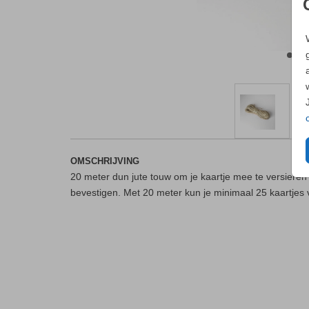
OMSCHRIJVING
20 meter dun jute touw om je kaartje mee te versieren 
bevestigen. Met 20 meter kun je minimaal 25 kaartjes 