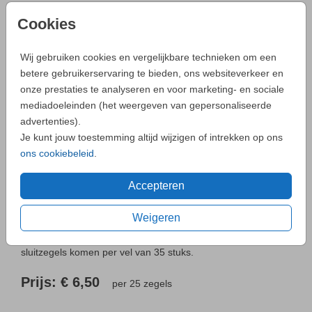
Heb je vragen? Neem dan contact met ons op.
Cookies
Wij gebruiken cookies en vergelijkbare technieken om een
- Zo maak je altijd een unieke kaart
betere gebruikerservaring te bieden, ons websiteverkeer en
onze prestaties te analyseren en voor marketing- en sociale
Neem
contact
met ons op als je een vraag hebt.
mediadoeleinden (het weergeven van gepersonaliseerde
advertenties).
Je kunt jouw toestemming altijd wijzigen of intrekken op ons
ons cookiebeleid
.
OMSCHRIJVING
Accepteren
Niets is mooier dan de geboorte van een kindje. Laat de
wereld weten dat jullie dochtertje is geboren met een mooi
Weigeren
geboortekaartje. Deze zwart wit sluitzegel met de tekst
welcome little girl maakt het geheel helemaal af. De
sluitzegels komen per vel van 35 stuks.
Prijs:
€ 6,50
per 25 zegels