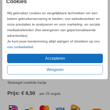
Cookies
HARTJE
Wij gebruiken cookies en vergelijkbare technieken om een
Aantal
x 25 zegels
Prijs:
€ 6,50
betere gebruikerservaring te bieden, ons websiteverkeer en
onze prestaties te analyseren en voor marketing- en sociale
mediadoeleinden (het weergeven van gepersonaliseerde
advertenties).
- Zo maak je altijd een unieke kaart
Je kunt jouw toestemming altijd wijzigen of intrekken op ons
ons cookiebeleid
.
Neem
contact
met ons op als je een vraag hebt.
Accepteren
Weigeren
OMSCHRIJVING
Sluitzegel rosefolie hartje
Prijs:
€ 6,50
per 25 zegels