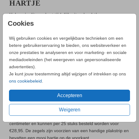
HARTJE
Helaas is dit product tijdelijk uitverkocht!
Cookies
Heb je vragen? Neem dan contact met ons op.
Wij gebruiken cookies en vergelijkbare technieken om een
betere gebruikerservaring te bieden, ons websiteverkeer en
onze prestaties te analyseren en voor marketing- en sociale
- Zo maak je altijd een unieke kaart
mediadoeleinden (het weergeven van gepersonaliseerde
advertenties).
Neem
contact
met ons op als je een vraag hebt.
Je kunt jouw toestemming altijd wijzigen of intrekken op ons
ons cookiebeleid
.
Accepteren
OMSCHRIJVING
Deze mooie blush lakzegels zijn dun, licht van gewicht en
Weigeren
kunnen niet breken. De doorsnee van onze lakzegels is 3
centimeter en kunnen per 25 stuks besteld worden voor
€28,95. De zegels zijn voorzien van een handige plakstrip en
bevatten een mooi hartje op de voorkant.