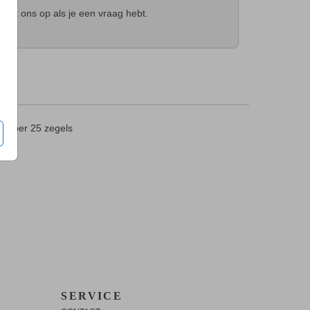
t
met ons op als je een vraag hebt.
0
per 25 zegels
SERVICE