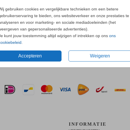
Neem
contac
Wij gebruiken cookies en vergelijkbare technieken om een betere
gebruikerservaring te bieden, ons websiteverkeer en onze prestaties te
analyseren en voor marketing- en sociale mediadoeleinden (het
weergeven van gepersonaliseerde advertenties).
Je kunt jouw toestemming altijd wijzigen of intrekken op ons
ons
cookiebeleid
.
Prijs:
€ 6,5
Accepteren
Weigeren
n gedrukt op matte witte stickers met een
INFORMATIE