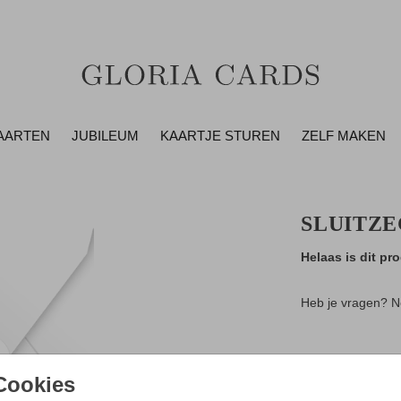
AARTEN
JUBILEUM
KAARTJE STUREN
ZELF MAKEN
SLUITZE
Helaas is dit pro
Heb je vragen? N
- Zo maak je al
Cookies