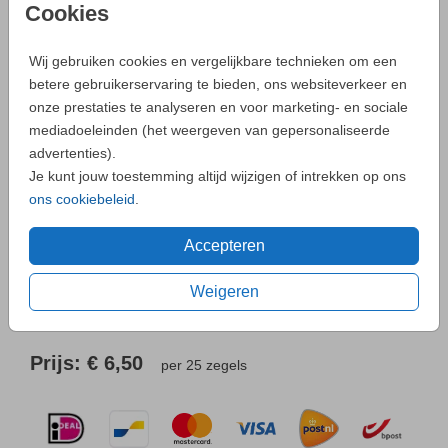
Cookies
Helaas is dit product tijdelijk uitverkocht!
Wij gebruiken cookies en vergelijkbare technieken om een
Heb je vragen? Neem dan contact met ons op.
betere gebruikerservaring te bieden, ons websiteverkeer en
onze prestaties te analyseren en voor marketing- en sociale
mediadoeleinden (het weergeven van gepersonaliseerde
- Zo maak je altijd een unieke kaart
advertenties).
Je kunt jouw toestemming altijd wijzigen of intrekken op ons
Neem
contact
met ons op als je een vraag hebt.
ons cookiebeleid
.
Accepteren
Weigeren
OMSCHRIJVING
Stijlvolle sluitzegel met witte achtergrond en goudlook hartje.
Prijs:
€ 6,50
per 25 zegels