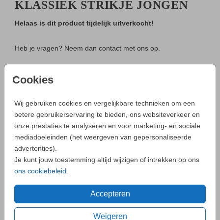
KLASSIEK STRIKJE JONGEN
Helaas is dit product tijdelijk uitverkocht!
Heb je vragen? Neem dan contact met ons op.
Bestel gemakkelijk een proefdruk voor € 2,50
Cookies
- Zo maak je altijd een unieke kaart
Wij gebruiken cookies en vergelijkbare technieken om een
betere gebruikerservaring te bieden, ons websiteverkeer en
onze prestaties te analyseren en voor marketing- en sociale
Neem
contact
met ons op als je een vraag hebt.
mediadoeleinden (het weergeven van gepersonaliseerde
advertenties).
Je kunt jouw toestemming altijd wijzigen of intrekken op ons
ons cookiebeleid
.
OMSCHRIJVING
Geboortekaartje klassiek strikje jongen
Accepteren
OVERZICHT PRIJZEN -
Weigeren