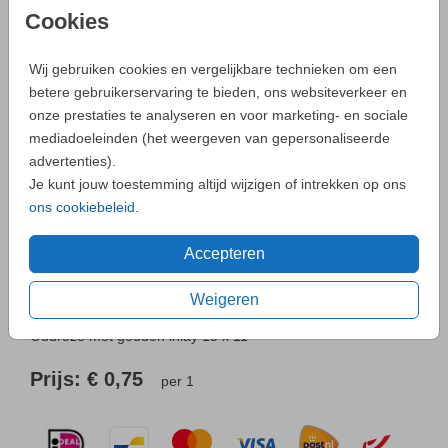
INLAY 15 X 11
Cookies
Aantal
x 1
Prijs:
€ 0,75
Wij gebruiken cookies en vergelijkbare technieken om een
betere gebruikerservaring te bieden, ons websiteverkeer en
onze prestaties te analyseren en voor marketing- en sociale
mediadoeleinden (het weergeven van gepersonaliseerde
- Zo maak je altijd een unieke kaart
advertenties).
Je kunt jouw toestemming altijd wijzigen of intrekken op ons
ons cookiebeleid
.
Neem
contact
met ons op als je een vraag hebt.
Accepteren
Weigeren
OMSCHRIJVING
Oudroze met gouden inlay 15 x 11
Prijs:
€ 0,75
per 1