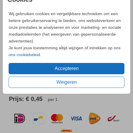
Aantal
x 1
Prijs:
€ 0,45
Wij gebruiken cookies en vergelijkbare technieken om een
betere gebruikerservaring te bieden, ons websiteverkeer en
onze prestaties te analyseren en voor marketing- en sociale
- Zo maak je altijd een unieke kaart
mediadoeleinden (het weergeven van gepersonaliseerde
advertenties).
Je kunt jouw toestemming altijd wijzigen of intrekken op ons
Neem
contact
met ons op als je een vraag hebt.
ons cookiebeleid
.
Accepteren
OMSCHRIJVING
Weigeren
donkergrijs 12 x 18
Prijs:
€ 0,45
per 1