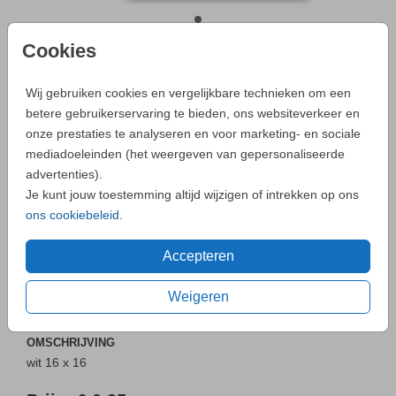
Cookies
WIT 16 X 16
Wij gebruiken cookies en vergelijkbare technieken om een
betere gebruikerservaring te bieden, ons websiteverkeer en
Aantal
x 1
Prijs:
€ 0,35
onze prestaties te analyseren en voor marketing- en sociale
mediadoeleinden (het weergeven van gepersonaliseerde
advertenties).
Je kunt jouw toestemming altijd wijzigen of intrekken op ons
- Zo maak je altijd een unieke kaart
ons cookiebeleid
.
Neem
contact
met ons op als je een vraag hebt.
Accepteren
Weigeren
OMSCHRIJVING
wit 16 x 16