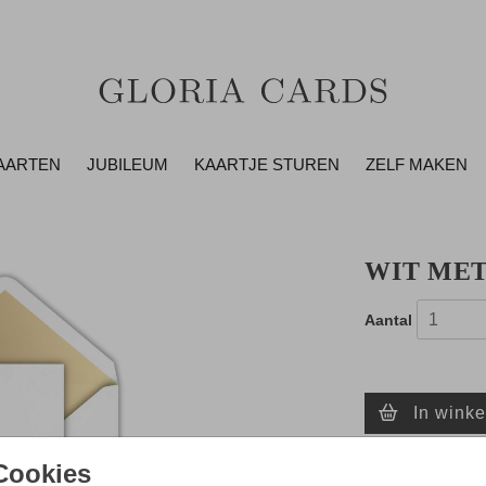
AARTEN
JUBILEUM
KAARTJE STUREN
ZELF MAKEN
WIT MET
Aantal
In wink
Cookies
- Zo maak je al