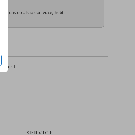
t
met ons op als je een vraag hebt.
5
per 1
SERVICE