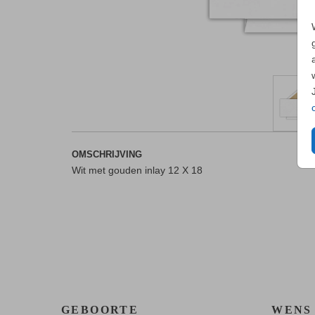
OMSCHRIJVING
Wit met gouden inlay 12 X 18
GEBOORTE
WENS