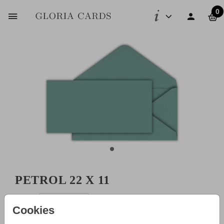
0
PETROL 22 X 11
Aantal
x 1
Prijs:
€ 0,45
Cookies