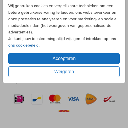
Wij gebruiken cookies en vergelijkbare technieken om een
betere gebruikerservaring te bieden, ons websiteverkeer en
- Zo maak je altijd een unieke kaart
onze prestaties te analyseren en voor marketing- en sociale
mediadoeleinden (het weergeven van gepersonaliseerde
advertenties).
Neem
contact
met ons op als je een vraag hebt.
Je kunt jouw toestemming altijd wijzigen of intrekken op ons
ons cookiebeleid
.
Accepteren
OMSCHRIJVING
petrol 22 x 11
Weigeren
Prijs:
€ 0,45
per 1