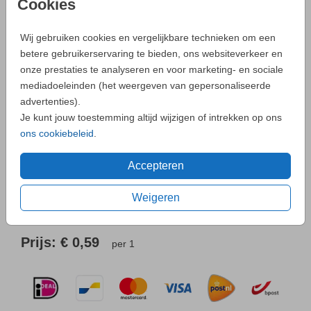
Helaas is dit product tijdelijk uitverkocht!
Cookies
Heb je vragen? Neem dan contact met ons op.
Wij gebruiken cookies en vergelijkbare technieken om een
betere gebruikerservaring te bieden, ons websiteverkeer en
onze prestaties te analyseren en voor marketing- en sociale
mediadoeleinden (het weergeven van gepersonaliseerde
- Zo maak je altijd een unieke kaart
advertenties).
Je kunt jouw toestemming altijd wijzigen of intrekken op ons
Neem
contact
met ons op als je een vraag hebt.
ons cookiebeleid
.
Accepteren
Weigeren
OMSCHRIJVING
parelmoer 12 x 18
Prijs:
€ 0,59
per 1