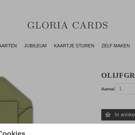
AARTEN
JUBILEUM
KAARTJE STUREN
ZELF MAKEN
OLIJFGR
Aantal
In wink
Cookies
- Zo maak je al