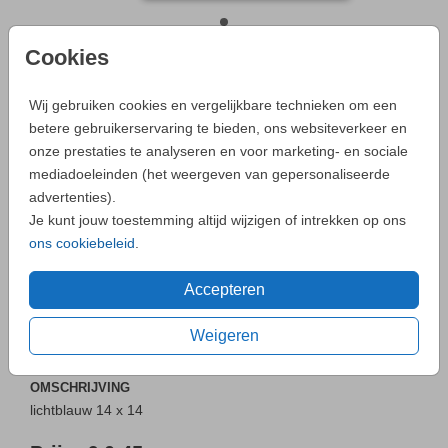
Cookies
LICHTBLAUW 14 X 14
Wij gebruiken cookies en vergelijkbare technieken om een
betere gebruikerservaring te bieden, ons websiteverkeer en
Aantal
x 1
Prijs:
€ 0,45
onze prestaties te analyseren en voor marketing- en sociale
mediadoeleinden (het weergeven van gepersonaliseerde
advertenties).
Je kunt jouw toestemming altijd wijzigen of intrekken op ons
- Zo maak je altijd een unieke kaart
ons cookiebeleid
.
Neem
contact
met ons op als je een vraag hebt.
Accepteren
Weigeren
OMSCHRIJVING
lichtblauw 14 x 14