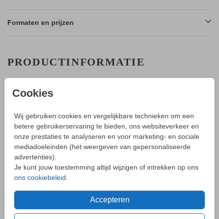
Formaten en prijzen
PRODUCTINFORMATIE
OMSCHRIJVING
Cookies
Geboortekaartje voor een meisje in een golvende vorm met
een flamingo op de voorkant. De kaart is naar wens aan te
Wij gebruiken cookies en vergelijkbare technieken om een
passen zodat deze perfect bij jullie past!
betere gebruikerservaring te bieden, ons websiteverkeer en
onze prestaties te analyseren en voor marketing- en sociale
COLLECTIE
mediadoeleinden (het weergeven van gepersonaliseerde
Geboortekaartje meisje
advertenties).
Je kunt jouw toestemming altijd wijzigen of intrekken op ons
ons cookiebeleid
.
DEZE DESIGNS VIND JE
MISSCHIEN OOK LEUK
Accepteren