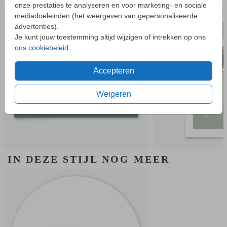
onze prestaties te analyseren en voor marketing- en sociale
mediadoeleinden (het weergeven van gepersonaliseerde
EEN VRAAG?
advertenties).
Hier vind je waarschijnlijk
het antwoord.
Je kunt jouw toestemming altijd wijzigen of intrekken op ons
Niet gevonden? Neem
contact
met ons op.
ons cookiebeleid
.
Accepteren
Weigeren
IN DEZE STIJL NOG MEER