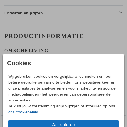
Formaten en prijzen
PRODUCTINFORMATIE
OMSCHRIJVING
Een kerstkaart met de tekst: Gezegende Kerstkdagen en een
Cookies
Voorspoedig nieuwjaar. Wil je een andere tekst? In de editor is
dit eenvoudige aan te passen.
Wij gebruiken cookies en vergelijkbare technieken om een
HOE WERKT HET?
betere gebruikerservaring te bieden, ons websiteverkeer en
Toon meer
- Ontwerp een mooie kerstkaart in onze editor.
onze prestaties te analyseren en voor marketing- en sociale
- Bestel daarna een proefdruk van je kerstkaart nadat je deze
mediadoeleinden (het weergeven van gepersonaliseerde
hebt opgeslagen in je account.
advertenties).
COLLECTIE
- Tijdens het bestellen kun je uit verschillende formaten,
Je kunt jouw toestemming altijd wijzigen of intrekken op ons
Kerstkaart
papiersoorten en envelopkleuren kiezen.
ons cookiebeleid
.
- Bij je 1e proefdruk ontvang je een proefsetje met
papiersoorten en envelopkleuren.
Accepteren
DEZE DESIGNS VIND JE