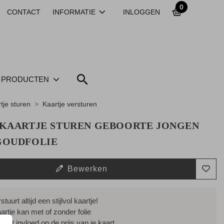
0
CONTACT
INFORMATIE
INLOGGEN
PRODUCTEN
tje sturen
Kaartje versturen
 KAARTJE STUREN GEBOORTE JONGEN
GOUDFOLIE
Bewerken
stuurt altijd een stijlvol kaartje!
aartje kan met of zonder folie
heeft invloed op de prijs van je kaart