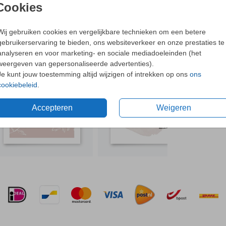
Cookies
- De pr
Ne
Wij gebruiken cookies en vergelijkbare technieken om een betere
gebruikerservaring te bieden, ons websiteverkeer en onze prestaties te
N OOK LEUK
analyseren en voor marketing- en sociale mediadoeleinden (het
weergeven van gepersonaliseerde advertenties).
n.
Formaten 
Je kunt jouw toestemming altijd wijzigen of intrekken op ons
ons
cookiebeleid
.
Accepteren
Weigeren