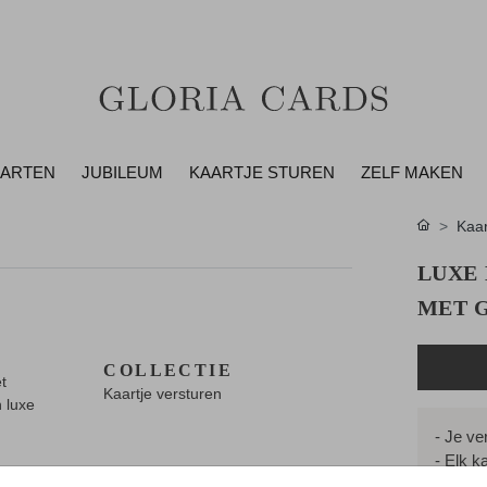
AARTEN
JUBILEUM
KAARTJE STUREN
ZELF MAKEN
Kaar
LUXE
MET 
COLLECTIE
t
Kaartje versturen
 luxe
- Je ver
- Elk k
- Folie 