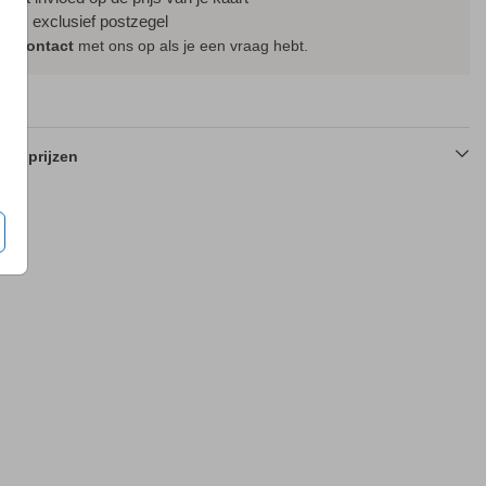
ijs is exclusief postzegel
em
contact
met ons op als je een vraag hebt.
en prijzen