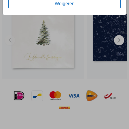
Weigeren
EEN VRAAG?
Hier vind je waarschijnlijk
het antwoord.
Niet gevonden? Neem
contact
met ons op. We helpen je
graag.