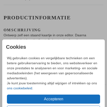
PRODUCTINFORMATIE
OMSCHRIJVING
Ontwerp zelf een staand kaartje in onze editor. Daarna
verstuur je het kaartje direct. Je kunt gebruik maken van onze
uitgebreide beeldbank. We hebben mappen vol met mooie
Cookies
illustratie waardoor je altijd een stijlvol kaartje verstuurt.
Wij gebruiken cookies en vergelijkbare technieken om een
Toon meer
HOE WERKT HET?
betere gebruikerservaring te bieden, ons websiteverkeer en
- Maak in de editor een mooi ontwerp van dit kaartje.
onze prestaties te analyseren en voor marketing- en sociale
- Bestel direct het kaartje.
COLLECTIE
mediadoeleinden (het weergeven van gepersonaliseerde
- Wij versturen de kaart naar het opgegeven adres.
advertenties).
Kaartje versturen
Je kunt jouw toestemming altijd wijzigen of intrekken op ons
HANDIG OM TE WETEN
ons cookiebeleid
.
- Het adres van de ontvanger wordt op de achterkant van de
DEZE DESIGNS VIND JE
kaart gedrukt.
MISSCHIEN OOK LEUK
Accepteren
- Het is mogelijk om op elke kaart folie toe te voegen of te
verwijderen.