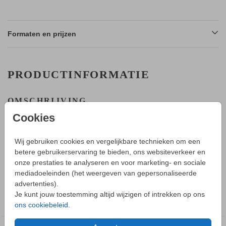
Formaten en prijzen
PRODUCTINFORMATIE
OMSCHRIJVING
Een minimalistisch geboortekaartje met een klein bloemetje bij
Cookies
de naam van jullie dochtertje.
Wij gebruiken cookies en vergelijkbare technieken om een
HOE WERKT HET?
betere gebruikerservaring te bieden, ons websiteverkeer en
- Maak in de editor een mooi ontwerp van dit geboortekaartje.
onze prestaties te analyseren en voor marketing- en sociale
Toon meer
- Sla deze op in je account en bestel daarna een proefdruk.
mediadoeleinden (het weergeven van gepersonaliseerde
- Tijdens bestellen kun je kiezen uit verschillende formaten,
advertenties).
papiersoorten en envelopkleuren.
COLLECTIE
Je kunt jouw toestemming altijd wijzigen of intrekken op ons
- Bij je 1e proefdruk ontvang je een proefsetje van
Geboortekaartjes folie dubbelzijdig
ons cookiebeleid
.
papiersoorten en envelopkleuren.
- Als het geboortekaartje naar wens is kun je enveloppen