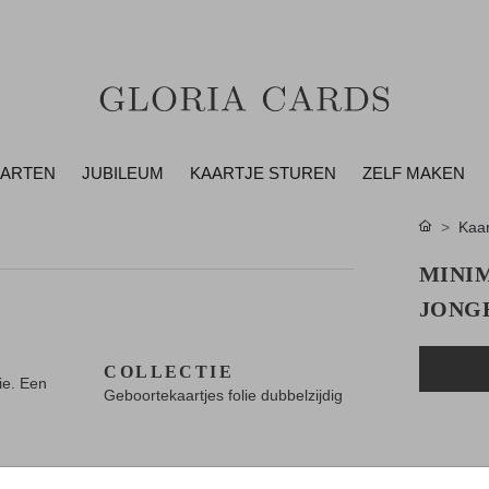
AARTEN
JUBILEUM
KAARTJE STUREN
ZELF MAKEN
Kaar
MINI
JONG
COLLECTIE
ie. Een
Geboortekaartjes folie dubbelzijdig