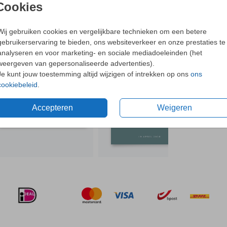
- Dit o
Cookies
- Bijpa
oorten
- Met o
Wij gebruiken cookies en vergelijkbare technieken om een betere
gebruikerservaring te bieden, ons websiteverkeer en onze prestaties te
N OOK LEUK
Ne
analyseren en voor marketing- en sociale mediadoeleinden (het
ellen.
weergeven van gepersonaliseerde advertenties).
Je kunt jouw toestemming altijd wijzigen of intrekken op ons
ons
cookiebeleid
.
Formaten 
Accepteren
Weigeren