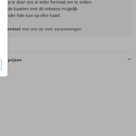
ntwerp is door ons in ieder formaat om te zetten
ssende kaarten met dit ontwerp mogelijk
f zonder folie kan op élke kaart
em
contact
met ons op voor aanpassingen.
en prijzen