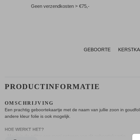
Geen verzendkosten > €75,-
GEBOORTE
KERSTK
PRODUCTINFORMATIE
OMSCHRIJVING
Een prachtig geboortekaartje met de naam van jullie zoon in goudfol
andere kleur folie is ook mogelijk.
HOE WERKT HET?
- Maak in de editor een mooi ontwerp van dit geboortekaartje.