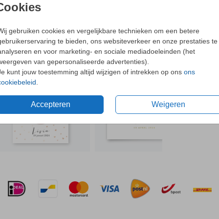
- Dit o
Cookies
- Bijpa
oorten
- Met o
Wij gebruiken cookies en vergelijkbare technieken om een betere
gebruikerservaring te bieden, ons websiteverkeer en onze prestaties te
N OOK LEUK
Ne
analyseren en voor marketing- en sociale mediadoeleinden (het
weergeven van gepersonaliseerde advertenties).
ellen.
Je kunt jouw toestemming altijd wijzigen of intrekken op ons
ons
cookiebeleid
.
Formaten 
Accepteren
Weigeren