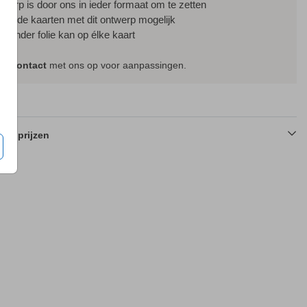
ntwerp is door ons in ieder formaat om te zetten
ssende kaarten met dit ontwerp mogelijk
f zonder folie kan op élke kaart
em
contact
met ons op voor aanpassingen.
en prijzen