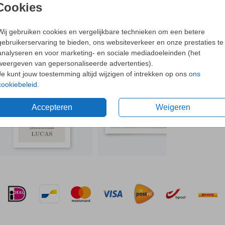
- Dit o
Cookies
- Bijpa
- Met o
Wij gebruiken cookies en vergelijkbare technieken om een betere
oorten
gebruikerservaring te bieden, ons websiteverkeer en onze prestaties te
N OOK LEUK
Ne
analyseren en voor marketing- en sociale mediadoeleinden (het
weergeven van gepersonaliseerde advertenties).
Je kunt jouw toestemming altijd wijzigen of intrekken op ons
ons
ellen.
cookiebeleid
.
Formaten 
Accepteren
Weigeren