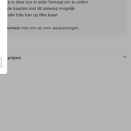
ntwerp is door ons in ieder formaat om te zetten
ssende kaarten met dit ontwerp mogelijk
f zonder folie kan op élke kaart
em
contact
met ons op voor aanpassingen.
en prijzen