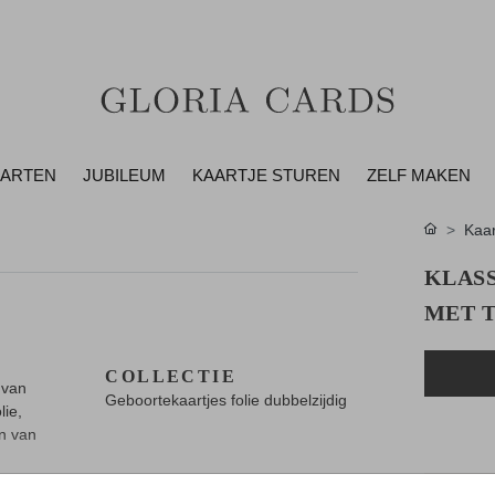
AARTEN
JUBILEUM
KAARTJE STUREN
ZELF MAKEN
Kaar
KLAS
MET T
COLLECTIE
 van
Geboortekaartjes folie dubbelzijdig
lie,
en van