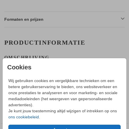
Formaten en prijzen
PRODUCTINFORMATIE
OMSCHRIJVING
Op dit klassieke geboortekaartje worden alle teksten en
Cookies
details met zwart folie gedrukt. Je kunt in de editor ook een
andere kleur folie of achtergrondkleur kiezen.
Wij gebruiken cookies en vergelijkbare technieken om een
betere gebruikerservaring te bieden, ons websiteverkeer en
HOE WERKT HET?
onze prestaties te analyseren en voor marketing- en sociale
Toon meer
- Maak in de editor een mooi ontwerp van dit geboortekaartje.
mediadoeleinden (het weergeven van gepersonaliseerde
- Sla deze op in je account en bestel daarna een proefdruk.
advertenties).
- Tijdens bestellen kun je kiezen uit verschillende formaten,
COLLECTIE
Je kunt jouw toestemming altijd wijzigen of intrekken op ons
papiersoorten en envelopkleuren.
Geboortekaartjes folie dubbelzijdig
ons cookiebeleid
.
- Bij je 1e proefdruk ontvang je een proefsetje van
papiersoorten en envelopkleuren.