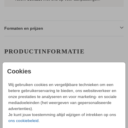
Formaten en prijzen
PRODUCTINFORMATIE
OMSCHRIJVING
Cookies
HOE WERKT HET?
Wij gebruiken cookies en vergelijkbare technieken om een
- Maak in de editor een mooi ontwerp van dit geboortekaartje.
betere gebruikerservaring te bieden, ons websiteverkeer en
- Sla deze op in je account en bestel daarna een proefdruk.
onze prestaties te analyseren en voor marketing- en sociale
Toon meer
- Tijdens bestellen kun je kiezen uit verschillende formaten,
mediadoeleinden (het weergeven van gepersonaliseerde
papiersoorten en envelopkleuren.
advertenties).
- Bij je 1e proefdruk ontvang je een proefsetje van
Je kunt jouw toestemming altijd wijzigen of intrekken op ons
COLLECTIE
papiersoorten en envelopkleuren.
ons cookiebeleid
.
Geboortekaartjes folie dubbelzijdig
- Als het geboortekaartje naar wens is kun je enveloppen