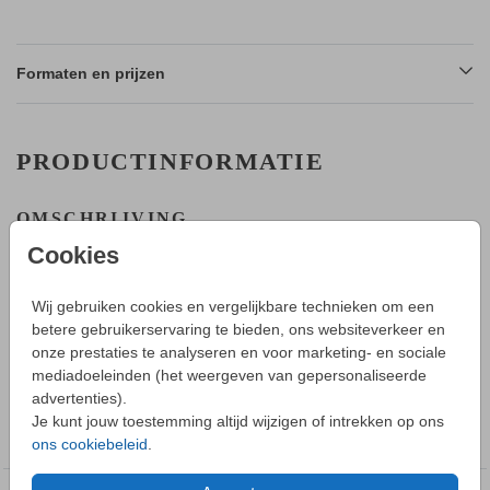
Formaten en prijzen
PRODUCTINFORMATIE
OMSCHRIJVING
Een bijzonder bloemenkransje in roest bruine tinten die mooi
Cookies
is voor een jongens geboortekaartje. Op alle zijden wordt folie
gedrukt.
Wij gebruiken cookies en vergelijkbare technieken om een
betere gebruikerservaring te bieden, ons websiteverkeer en
HOE WERKT HET?
onze prestaties te analyseren en voor marketing- en sociale
Toon meer
- Maak in de editor een mooi ontwerp van dit geboortekaartje.
mediadoeleinden (het weergeven van gepersonaliseerde
- Sla deze op in je account en bestel daarna een proefdruk.
advertenties).
- Tijdens bestellen kun je kiezen uit verschillende formaten,
COLLECTIE
Je kunt jouw toestemming altijd wijzigen of intrekken op ons
papiersoorten en envelopkleuren.
Geboortekaartjes folie dubbelzijdig
ons cookiebeleid
.
- Bij je 1e proefdruk ontvang je een proefsetje van
papiersoorten en envelopkleuren.