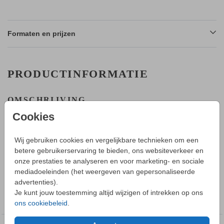
Formaten en prijzen
PRODUCTINFORMATIE
OMSCHRIJVING
Geboortekaartjes voor een meisje met vosje en koperfolie. De
Cookies
naam van jullie meisje wordt met folie gedrukt. Met dit
voorbeeld maak je altijd een origineel geboortekaartje voor
Wij gebruiken cookies en vergelijkbare technieken om een
jullie dochtertje.
betere gebruikerservaring te bieden, ons websiteverkeer en
onze prestaties te analyseren en voor marketing- en sociale
Toon meer
HOE WERKT HET?
mediadoeleinden (het weergeven van gepersonaliseerde
- Maak in de editor een mooi ontwerp van dit geboortekaartje.
advertenties).
- Sla deze op in je account en bestel daarna een proefdruk.
COLLECTIE
Je kunt jouw toestemming altijd wijzigen of intrekken op ons
- Tijdens bestellen kun je kiezen uit verschillende formaten,
Geboortekaartjes folie dubbelzijdig
ons cookiebeleid
.
papiersoorten en envelopkleuren.
- Bij je 1e proefdruk ontvang je een proefsetje van