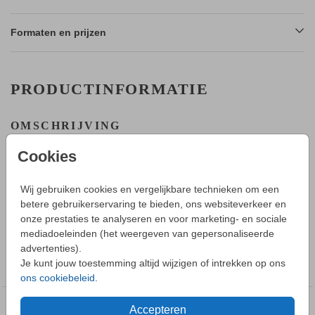
Formaten en prijzen
PRODUCTINFORMATIE
OMSCHRIJVING
Een klassieke kaart voor 12,5 getrouwd met een kransje. Alle
Cookies
onderdelen in de trouwkaart kunnen worden verschoven en
van kleur worden veranderd. Deze kaart is gemaakt voor een
12,5 jarig jubileum, maar elk jubileum jaar kan ingevuld
Wij gebruiken cookies en vergelijkbare technieken om een
worden.
betere gebruikerservaring te bieden, ons websiteverkeer en
Toon meer
onze prestaties te analyseren en voor marketing- en sociale
HOE WERKT HET?
mediadoeleinden (het weergeven van gepersonaliseerde
- Maak in de editor een mooi ontwerp van deze jubileumkaart.
advertenties).
COLLECTIE
- Sla deze op in je account en bestel daarna een proefdruk.
Je kunt jouw toestemming altijd wijzigen of intrekken op ons
Kaart
- Tijdens bestellen kun je kiezen uit verschillende formaten,
ons cookiebeleid
.
papiersoorten en envelopkleuren.
- Bij de 1e proefdruk ontvang je een proefsetje met samples
Accepteren
DEZE DESIGNS VIND JE