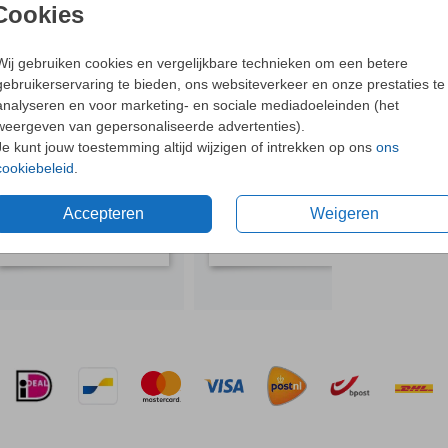
- Dit o
Cookies
- Bijpa
oorten
- Met o
Wij gebruiken cookies en vergelijkbare technieken om een betere
gebruikerservaring te bieden, ons websiteverkeer en onze prestaties te
N OOK LEUK
Ne
analyseren en voor marketing- en sociale mediadoeleinden (het
af
weergeven van gepersonaliseerde advertenties).
Je kunt jouw toestemming altijd wijzigen of intrekken op ons
ons
cookiebeleid
.
Formaten 
Accepteren
Weigeren