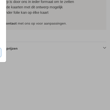
ntwerp is door ons in ieder formaat om te zetten
ssende kaarten met dit ontwerp mogelijk
f zonder folie kan op élke kaart
em
contact
met ons op voor aanpassingen.
en prijzen