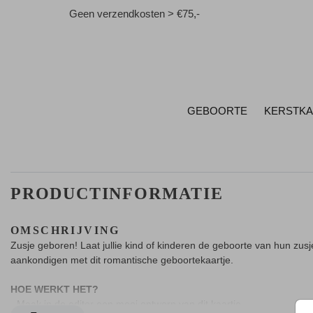
Geen verzendkosten > €75,-
GEBOORTE
KERSTK
PRODUCTINFORMATIE
OMSCHRIJVING
Zusje geboren! Laat jullie kind of kinderen de geboorte van hun zusj
aankondigen met dit romantische geboortekaartje.
HOE WERKT HET?
- Maak in de editor een mooi ontwerp van dit kaartje.