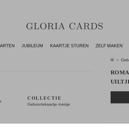
AARTEN
JUBILEUM
KAARTJE STUREN
ZELF MAKEN
Gebo
ROMA
UILTJ
COLLECTIE
e
Geboortekaartje meisje