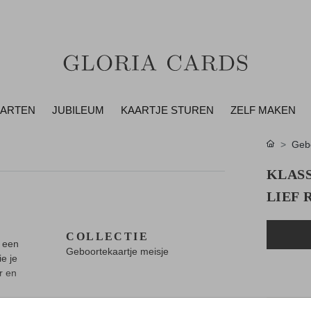
AARTEN
JUBILEUM
KAARTJE STUREN
ZELF MAKEN
Gebo
KLAS
LIEF 
COLLECTIE
r een
Geboortekaartje meisje
e je
r en