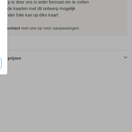
ntwerp is door ons in ieder formaat om te zetten
ssende kaarten met dit ontwerp mogelijk
f zonder folie kan op élke kaart
em
contact
met ons op voor aanpassingen.
en prijzen