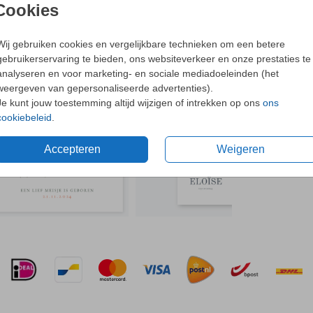
- Dit o
Cookies
- Bijpa
- Met o
Wij gebruiken cookies en vergelijkbare technieken om een betere
orten,
gebruikerservaring te bieden, ons websiteverkeer en onze prestaties te
N OOK LEUK
llen
Ne
analyseren en voor marketing- en sociale mediadoeleinden (het
weergeven van gepersonaliseerde advertenties).
Je kunt jouw toestemming altijd wijzigen of intrekken op ons
ons
cookiebeleid
.
ellen. -
Formaten 
Accepteren
Weigeren