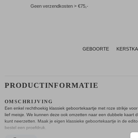
Geen verzendkosten > €75,-
GEBOORTE
KERSTK
PRODUCTINFORMATIE
OMSCHRIJVING
Een enkel rechthoekig klassiek geboortekaartje met roze strikje voo
lief meisje. We kunnen deze ook omzetten naar een dubbele kaart di
kunt neerzetten. Maak je eigen klassieke geboortekaartje in de edito
bestel een proefdruk.