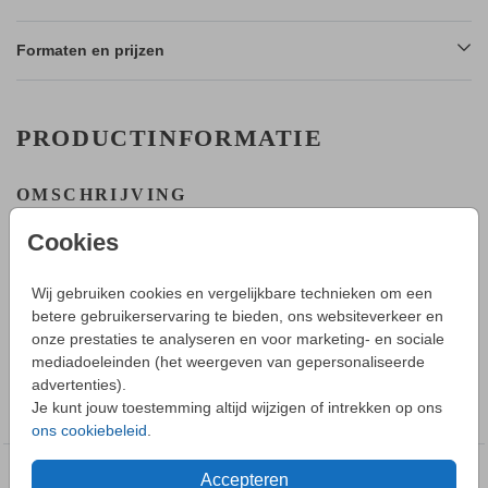
Formaten en prijzen
PRODUCTINFORMATIE
OMSCHRIJVING
Een lief uiltje op dit klassieke geboortekaartje. Je kunt ook
Cookies
voor een ander diertje kiezen in de editor.
HOE WERKT HET?
Wij gebruiken cookies en vergelijkbare technieken om een
- Maak in de editor een mooi ontwerp van dit kaartje.
betere gebruikerservaring te bieden, ons websiteverkeer en
Toon meer
- Sla deze op in je account en bestel daarna een proefdruk.
onze prestaties te analyseren en voor marketing- en sociale
- Tijdens bestellen kun je kiezen uit verschillende formaten,
mediadoeleinden (het weergeven van gepersonaliseerde
papiersoorten en envelopkleuren.
advertenties).
COLLECTIE
- Bij je 1e proefdruk ontvang je een proefsetje met samples
Je kunt jouw toestemming altijd wijzigen of intrekken op ons
Geboortekaartje meisje
van alle papiersoorten en kleuren enveloppen.
ons cookiebeleid
.
- Je kunt de enveloppen vooraf bestellen.
Accepteren
DEZE DESIGNS VIND JE