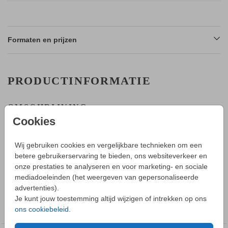
Formaten en prijzen
PRODUCTINFORMATIE
OMSCHRIJVING
Een roze meisje geboortekaartje met veel blaadjes.
Cookies
HOE WERKT HET?
Wij gebruiken cookies en vergelijkbare technieken om een
- Maak in de editor een mooi ontwerp van dit kaartje.
betere gebruikerservaring te bieden, ons websiteverkeer en
- Sla deze op in je account en bestel daarna een proefdruk.
onze prestaties te analyseren en voor marketing- en sociale
Toon meer
- Tijdens bestellen kun je kiezen uit verschillende formaten,
mediadoeleinden (het weergeven van gepersonaliseerde
papiersoorten en envelopkleuren.
advertenties).
- Bij je 1e proefdruk ontvang je een proefsetje met samples
COLLECTIE
Je kunt jouw toestemming altijd wijzigen of intrekken op ons
van alle papiersoorten en kleuren enveloppen.
ons cookiebeleid
.
Geboortekaartje meisje
- Je kunt de enveloppen vooraf bestellen.