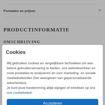
Formaten en prijzen
PRODUCTINFORMATIE
OMSCHRIJVING
Schattig geboortekaartje met konijntje voor jullie dochter.
Cookies
Maak een mooi ontwerp in de editor en bestel een proefdruk.
HOE WERKT HET?
Wij gebruiken cookies en vergelijkbare technieken om een
- Maak in de editor een mooi ontwerp van dit kaartje.
betere gebruikerservaring te bieden, ons websiteverkeer en
Toon meer
- Sla deze op in je account en bestel daarna een proefdruk.
onze prestaties te analyseren en voor marketing- en sociale
- Tijdens bestellen kun je kiezen uit verschillende formaten,
mediadoeleinden (het weergeven van gepersonaliseerde
papiersoorten en envelopkleuren.
advertenties).
COLLECTIE
- Bij je 1e proefdruk ontvang je een proefsetje met samples
Je kunt jouw toestemming altijd wijzigen of intrekken op ons
Geboortekaartje meisje
van alle papiersoorten en kleuren enveloppen.
ons cookiebeleid
.
- Je kunt de enveloppen vooraf bestellen.
Accepteren
DEZE DESIGNS VIND JE