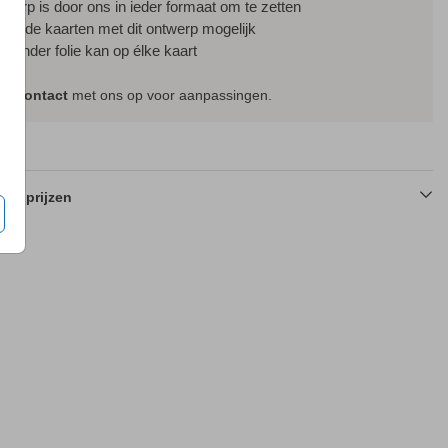
ntwerp is door ons in ieder formaat om te zetten
ssende kaarten met dit ontwerp mogelijk
f zonder folie kan op élke kaart
em
contact
met ons op voor aanpassingen.
en prijzen