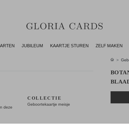
AARTEN
JUBILEUM
KAARTJE STUREN
ZELF MAKEN
Gebo
BOTA
BLAA
COLLECTIE
Geboortekaartje meisje
an deze