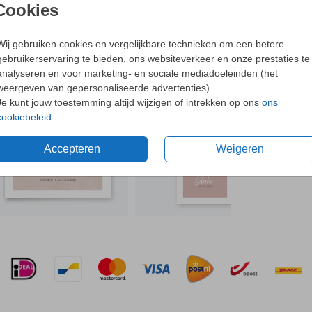
- Dit o
Cookies
- Bijpa
oorten
- Met o
Wij gebruiken cookies en vergelijkbare technieken om een betere
gebruikerservaring te bieden, ons websiteverkeer en onze prestaties te
N OOK LEUK
Ne
analyseren en voor marketing- en sociale mediadoeleinden (het
weergeven van gepersonaliseerde advertenties).
ellen.
Je kunt jouw toestemming altijd wijzigen of intrekken op ons
ons
cookiebeleid
.
Formaten 
Accepteren
Weigeren