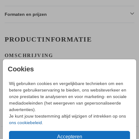
Formaten en prijzen
PRODUCTINFORMATIE
OMSCHRIJVING
Geboortekaartje met schattig konijntje voor een meisje. Je
Cookies
kunt in de editor eenvoudig de teksten aanpassen.
HOE WERKT HET?
Wij gebruiken cookies en vergelijkbare technieken om een
- Maak in de editor een mooi ontwerp van dit geboortekaartje.
betere gebruikerservaring te bieden, ons websiteverkeer en
Toon meer
- Sla deze op in je account en bestel daarna een proefdruk.
onze prestaties te analyseren en voor marketing- en sociale
- Tijdens bestellen kun je kiezen uit verschillende formaten,
mediadoeleinden (het weergeven van gepersonaliseerde
papiersoorten en envelopkleuren.
advertenties).
COLLECTIE
- Bij je 1e proefdruk ontvang je een proefsetje van
Je kunt jouw toestemming altijd wijzigen of intrekken op ons
Geboortekaartje meisje
papiersoorten en envelopkleuren.
ons cookiebeleid
.
- Als het geboortekaartje naar wens is kun je enveloppen
vooraf bestellen.
Accepteren
DEZE DESIGNS VIND JE