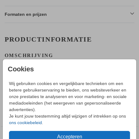
Formaten en prijzen
PRODUCTINFORMATIE
OMSCHRIJVING
Een klassiek geboortekaartje met kransje voor jullie meisje. In
Cookies
de editor kun je de aanpassingen maken.
HOE WERKT HET?
Wij gebruiken cookies en vergelijkbare technieken om een
- Maak in de editor een mooi ontwerp van dit geboortekaartje.
betere gebruikerservaring te bieden, ons websiteverkeer en
Toon meer
- Sla deze op in je account en bestel daarna een proefdruk.
onze prestaties te analyseren en voor marketing- en sociale
- Tijdens bestellen kun je kiezen uit verschillende formaten,
mediadoeleinden (het weergeven van gepersonaliseerde
papiersoorten en envelopkleuren.
advertenties).
COLLECTIE
- Bij je 1e proefdruk ontvang je een proefsetje van
Je kunt jouw toestemming altijd wijzigen of intrekken op ons
Geboortekaartje meisje
papiersoorten en envelopkleuren.
ons cookiebeleid
.
- Als het geboortekaartje naar wens is kun je enveloppen
vooraf bestellen.
Accepteren
DEZE DESIGNS VIND JE