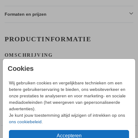
Formaten en prijzen
PRODUCTINFORMATIE
OMSCHRIJVING
Een uniek geboortekaartje met droogbloemen en een
Cookies
ooievaar om te personaliseren.
HOE WERKT HET?
Wij gebruiken cookies en vergelijkbare technieken om een
- Maak in de editor een mooi ontwerp van dit geboortekaartje.
betere gebruikerservaring te bieden, ons websiteverkeer en
Toon meer
- Sla deze op in je account en bestel daarna een proefdruk.
onze prestaties te analyseren en voor marketing- en sociale
- Tijdens bestellen kun je kiezen uit verschillende formaten,
mediadoeleinden (het weergeven van gepersonaliseerde
papiersoorten en envelopkleuren.
advertenties).
COLLECTIE
- Bij je 1e proefdruk ontvang je een proefsetje met samples
Je kunt jouw toestemming altijd wijzigen of intrekken op ons
Geboortekaartje meisje
van alle papiersoorten en kleuren enveloppen.
ons cookiebeleid
.
- Als het geboortekaartje naar wens is kun je enveloppen
vooraf bestellen.
Accepteren
DEZE DESIGNS VIND JE