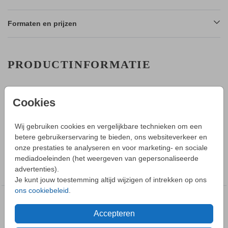
Formaten en prijzen
PRODUCTINFORMATIE
OMSCHRIJVING
Cookies
Schattig geboortekaartje voor een meisje. De grote zus kruipt
om haar zusje heen terwijl ze samen genieten van de zon in
de duinen. De kaart is helemaal aan te passen naar jullie
Wij gebruiken cookies en vergelijkbare technieken om een
wens en situatie zodat hij naadloos aansluit op jullie.
betere gebruikerservaring te bieden, ons websiteverkeer en
onze prestaties te analyseren en voor marketing- en sociale
mediadoeleinden (het weergeven van gepersonaliseerde
COLLECTIE
advertenties).
Geboortekaartje meisje
Je kunt jouw toestemming altijd wijzigen of intrekken op ons
ons cookiebeleid
.
DEZE DESIGNS VIND JE
Accepteren
MISSCHIEN OOK LEUK