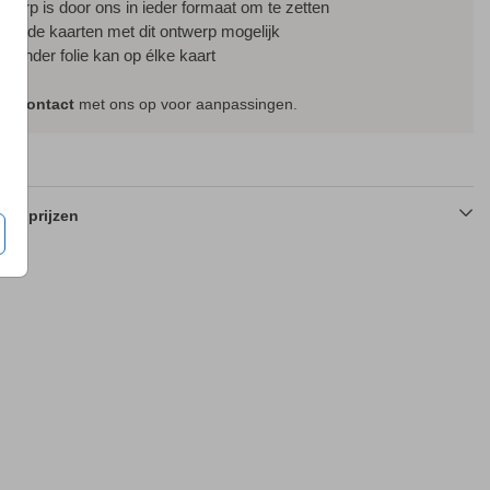
ntwerp is door ons in ieder formaat om te zetten
ssende kaarten met dit ontwerp mogelijk
f zonder folie kan op élke kaart
em
contact
met ons op voor aanpassingen.
en prijzen