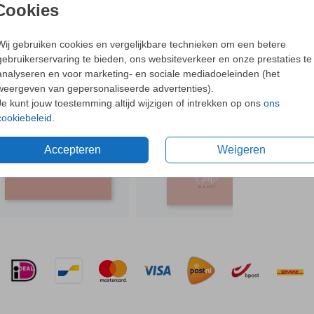
- Dit o
Cookies
- Bijpa
oorten
- Met o
Wij gebruiken cookies en vergelijkbare technieken om een betere
gebruikerservaring te bieden, ons websiteverkeer en onze prestaties te
N OOK LEUK
Ne
analyseren en voor marketing- en sociale mediadoeleinden (het
weergeven van gepersonaliseerde advertenties).
Je kunt jouw toestemming altijd wijzigen of intrekken op ons
ons
cookiebeleid
.
Formaten 
Accepteren
Weigeren