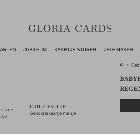
AARTEN
JUBILEUM
KAARTJE STUREN
ZELF MAKEN
Gebo
BABY
REGE
COLLECTIE
zijn de
Geboortekaartje meisje
rtje