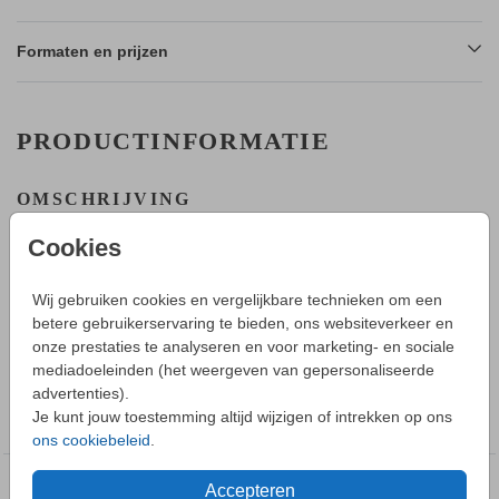
Formaten en prijzen
PRODUCTINFORMATIE
OMSCHRIJVING
Een mooi klassiek geboortekaartje waarvan de tekst
Cookies
eenvoudig aan te passen in de editor.
HOE WERKT HET?
Wij gebruiken cookies en vergelijkbare technieken om een
- Maak in de editor een mooi ontwerp van dit kaartje.
betere gebruikerservaring te bieden, ons websiteverkeer en
Toon meer
- Sla deze op in je account en bestel daarna een proefdruk.
onze prestaties te analyseren en voor marketing- en sociale
- Tijdens bestellen kun je kiezen uit verschillende formaten,
mediadoeleinden (het weergeven van gepersonaliseerde
papiersoorten en envelopkleuren.
advertenties).
COLLECTIE
- Bij je 1e proefdruk ontvang je een proefsetje met samples
Je kunt jouw toestemming altijd wijzigen of intrekken op ons
Geboortekaartje meisje
van alle papiersoorten en kleuren enveloppen.
ons cookiebeleid
.
- Je kunt de enveloppen vooraf bestellen.
Accepteren
DEZE DESIGNS VIND JE